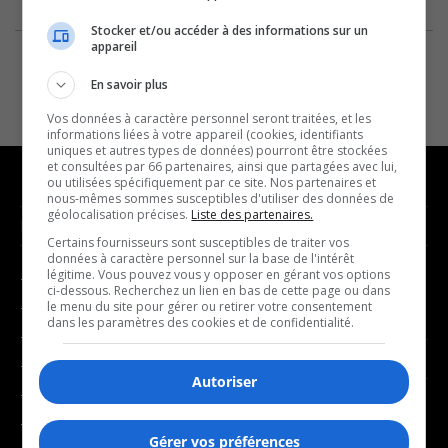
Stocker et/ou accéder à des informations sur un
appareil
En savoir plus
Vos données à caractère personnel seront traitées, et les
informations liées à votre appareil (cookies, identifiants
uniques et autres types de données) pourront être stockées
et consultées par 66 partenaires, ainsi que partagées avec lui,
ou utilisées spécifiquement par ce site. Nos partenaires et
nous-mêmes sommes susceptibles d'utiliser des données de
géolocalisation précises.
Liste des partenaires.
NOUVELLES
MUSIQUE
Certains fournisseurs sont susceptibles de traiter vos
données à caractère personnel sur la base de l'intérêt
légitime. Vous pouvez vous y opposer en gérant vos options
- Affaires municipales
- Décompte franco
ci-dessous. Recherchez un lien en bas de cette page ou dans
- Communauté / Social
- Joué récemment
le menu du site pour gérer ou retirer votre consentement
dans les paramètres des cookies et de confidentialité.
- Culture
BALADOS
- Économie
Autoriser
- Éducation
- Affaires
- Environnement
- Art de vivre
Gérer vos préférences