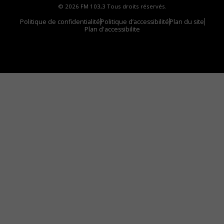
© 2026 FM 103,3 Tous droits réservés.
Politique de confidentialité
Politique d’accessibilité
Plan du site
Plan d'accessibilite
Comment installer notre vignette sur votre
appareil mobile