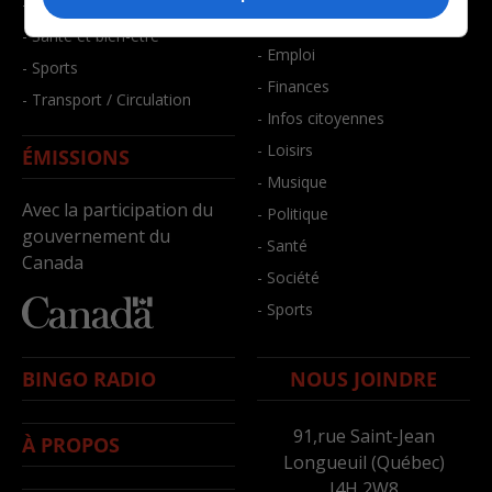
- Faits divers
- Bien-être
- Santé et bien-être
- Emploi
- Sports
- Finances
- Transport / Circulation
- Infos citoyennes
- Loisirs
ÉMISSIONS
- Musique
Avec la participation du
- Politique
gouvernement du
- Santé
Canada
- Société
- Sports
BINGO RADIO
NOUS JOINDRE
91,rue Saint-Jean
À PROPOS
Longueuil (Québec)
J4H 2W8