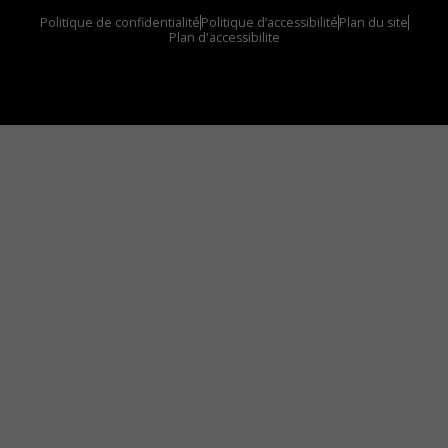
Politique de confidentialité
Politique d’accessibilité
Plan du site
Plan d'accessibilite
Comment installer notre vignette sur votre
appareil mobile