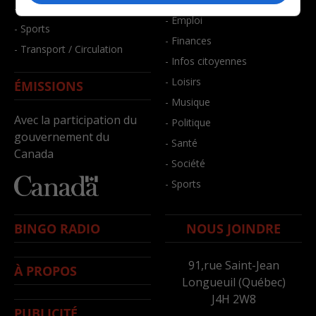
- Santé et bien-être
- Emploi
- Sports
- Finances
- Transport / Circulation
- Infos citoyennes
- Loisirs
ÉMISSIONS
- Musique
Avec la participation du
- Politique
gouvernement du
- Santé
Canada
- Société
- Sports
BINGO RADIO
NOUS JOINDRE
91,rue Saint-Jean
À PROPOS
Longueuil (Québec)
J4H 2W8
PUBLICITÉ