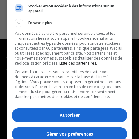
Stocker et/ou accéder à des informations sur un
appareil
En savoir plus
Vos données à caractère personnel seront traitées, et les
informations liées à votre appareil (cookies, identifiants
uniques et autres types de données) pourront être stockées
et consultées par 66 partenaires, ainsi que partagées avec lui,
ou utilisées spécifiquement par ce site. Nos partenaires et
nous-mêmes sommes susceptibles d'utiliser des données de
NOUVELLES
MUSIQUE
géolocalisation précises.
Liste des partenaires.
Certains fournisseurs sont susceptibles de traiter vos
données à caractère personnel sur la base de l'intérêt
- Affaires municipales
- Décompte franco
légitime. Vous pouvez vous y opposer en gérant vos options
ci-dessous. Recherchez un lien en bas de cette page ou dans
- Communauté / Social
- Joué récemment
le menu du site pour gérer ou retirer votre consentement
dans les paramètres des cookies et de confidentialité.
- Culture
BALADOS
- Économie
Autoriser
- Éducation
- Affaires
- Environnement
- Art de vivre
- Faits divers
Gérer vos préférences
- Bien-être