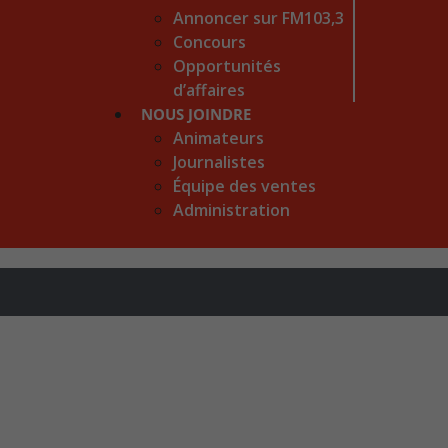
Annoncer sur FM103,3
Concours
Opportunités
d’affaires
NOUS JOINDRE
Animateurs
Journalistes
Équipe des ventes
Administration