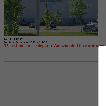
SAINT-HUBERT
Publié le 30 janvier 2025 à 11h59
DEL estime que le départ d’Amazon doit être une oppo