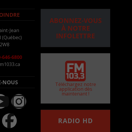
OINDRE
ABONNEZ-VOUS
À NOTRE
aint-Jean
INFOLETTRE
 (Québec)
 2W8
-646-6800
m1033.ca
Z-NOUS
Téléchargez notre
application dès
maintenant !
RADIO HD
••••••••••••••••••
Comment synthoniser la