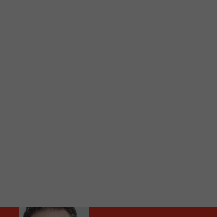
C
Vous avez envie d’écouter le FM 103,3 ou notre nouv
Ajoutez un signet FM 103,3 sur votre écran d’accueil
Voici la procédure ;)
À partir de votre téléphone, allez sur le site inte
Ensuite cliquez sur l’icône situé au bas de votre éc
(celui qui représente un carré incluant une flèche d
Cliquez maintenant sur l’option Ajouter sur l’écran
Faites Enregistrer en haut à droite.
Et voilà! Toutes les infos et l’écoute de votre radio loca
Audio