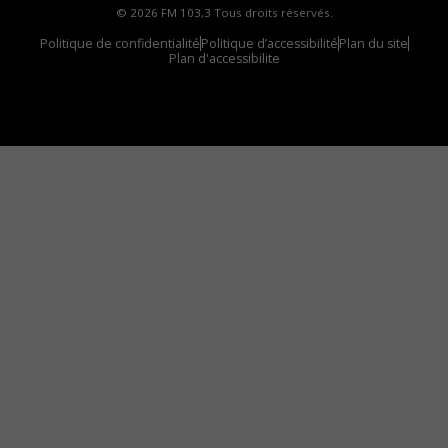
© 2026 FM 103,3 Tous droits réservés.
Politique de confidentialité
Politique d’accessibilité
Plan du site
Plan d'accessibilite
Comment installer notre vignette sur votre
appareil mobile