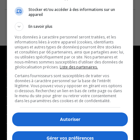
Stocker et/ou accéder à des informations sur un
appareil
En savoir plus
Vos données à caractère personnel seront traitées, et les
informations liées à votre appareil (cookies, identifiants
uniques et autres types de données) pourront être stockées
et consultées par 66 partenaires, ainsi que partagées avec lui,
ou utilisées spécifiquement par ce site. Nos partenaires et
nous-mêmes sommes susceptibles d'utiliser des données de
géolocalisation précises.
Liste des partenaires.
NOUVELLES
MUSIQUE
Certains fournisseurs sont susceptibles de traiter vos
données à caractère personnel sur la base de l'intérêt
légitime. Vous pouvez vous y opposer en gérant vos options
- Affaires municipales
- Décompte franco
ci-dessous. Recherchez un lien en bas de cette page ou dans
- Communauté / Social
- Joué récemment
le menu du site pour gérer ou retirer votre consentement
dans les paramètres des cookies et de confidentialité.
- Culture
BALADOS
- Économie
Autoriser
- Éducation
- Affaires
- Environnement
- Art de vivre
Gérer vos préférences