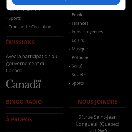
- Faits divers
- Bien-être
- Santé et bien-être
- Emploi
- Sports
- Finances
- Transport / Circulation
- Infos citoyennes
- Loisirs
ÉMISSIONS
- Musique
Avec la participation du
- Politique
gouvernement du
- Santé
Canada
- Société
- Sports
BINGO RADIO
NOUS JOINDRE
91,rue Saint-Jean
À PROPOS
Longueuil (Québec)
J4H 2W8