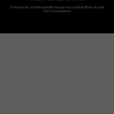
Politique de confidentialité
Politique d’accessibilité
Plan du site
Plan d'accessibilite
Comment installer notre vignette sur votre
appareil mobile