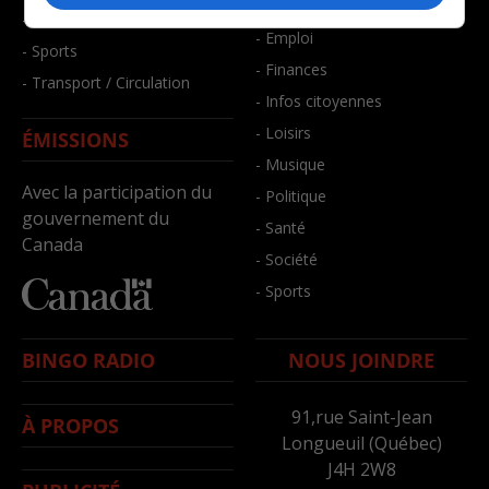
- Bien-être
- Santé et bien-être
- Emploi
- Sports
- Finances
- Transport / Circulation
- Infos citoyennes
- Loisirs
ÉMISSIONS
- Musique
Avec la participation du
- Politique
gouvernement du
- Santé
Canada
- Société
- Sports
BINGO RADIO
NOUS JOINDRE
91,rue Saint-Jean
À PROPOS
Longueuil (Québec)
J4H 2W8