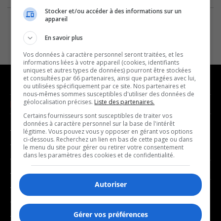
Stocker et/ou accéder à des informations sur un
appareil
En savoir plus
Vos données à caractère personnel seront traitées, et les
informations liées à votre appareil (cookies, identifiants
uniques et autres types de données) pourront être stockées
et consultées par 66 partenaires, ainsi que partagées avec lui,
ou utilisées spécifiquement par ce site. Nos partenaires et
nous-mêmes sommes susceptibles d'utiliser des données de
géolocalisation précises.
Liste des partenaires.
NOUVELLES
MUSIQUE
Certains fournisseurs sont susceptibles de traiter vos
données à caractère personnel sur la base de l'intérêt
- Affaires municipales
- Décompte franco
légitime. Vous pouvez vous y opposer en gérant vos options
ci-dessous. Recherchez un lien en bas de cette page ou dans
- Communauté / Social
- Joué récemment
le menu du site pour gérer ou retirer votre consentement
dans les paramètres des cookies et de confidentialité.
- Culture
BALADOS
- Économie
Autoriser
- Éducation
- Affaires
- Environnement
- Art de vivre
Gérer vos préférences
- Faits divers