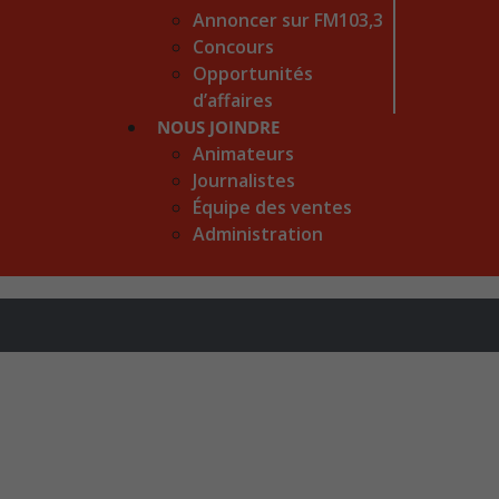
Annoncer sur FM103,3
Concours
Opportunités
d’affaires
NOUS JOINDRE
Animateurs
Journalistes
Équipe des ventes
Administration