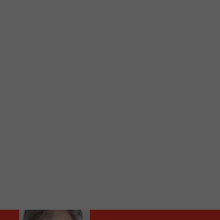
C
Vous avez envie d’écouter le FM 103,3 ou notre nouv
Ajoutez un signet FM 103,3 sur votre écran d’accueil
Voici la procédure ;)
À partir de votre téléphone, allez sur le site inte
Ensuite cliquez sur l’icône situé au bas de votre éc
(celui qui représente un carré incluant une flèche d
Cliquez maintenant sur l’option Ajouter sur l’écran
Faites Enregistrer en haut à droite.
Et voilà! Toutes les infos et l’écoute de votre radio loca
Audio