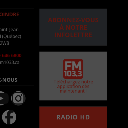
OINDRE
ABONNEZ-VOUS
À NOTRE
aint-Jean
INFOLETTRE
 (Québec)
 2W8
-646-6800
m1033.ca
Z-NOUS
Téléchargez notre
application dès
maintenant !
RADIO HD
••••••••••••••••••
Comment synthoniser la