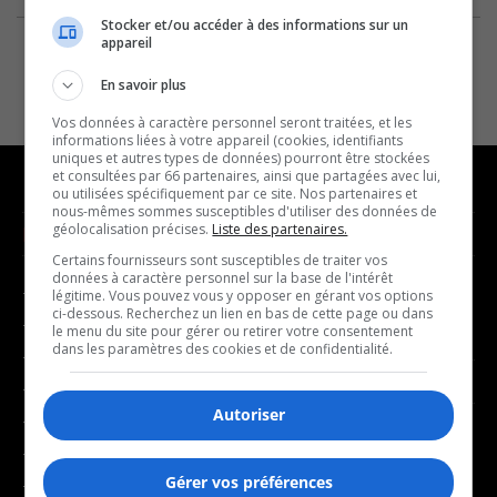
Stocker et/ou accéder à des informations sur un
appareil
En savoir plus
Vos données à caractère personnel seront traitées, et les
informations liées à votre appareil (cookies, identifiants
uniques et autres types de données) pourront être stockées
et consultées par 66 partenaires, ainsi que partagées avec lui,
ou utilisées spécifiquement par ce site. Nos partenaires et
nous-mêmes sommes susceptibles d'utiliser des données de
géolocalisation précises.
Liste des partenaires.
NOUVELLES
MUSIQUE
Certains fournisseurs sont susceptibles de traiter vos
données à caractère personnel sur la base de l'intérêt
- Affaires municipales
- Décompte franco
légitime. Vous pouvez vous y opposer en gérant vos options
ci-dessous. Recherchez un lien en bas de cette page ou dans
- Communauté / Social
- Joué récemment
le menu du site pour gérer ou retirer votre consentement
dans les paramètres des cookies et de confidentialité.
- Culture
BALADOS
- Économie
Autoriser
- Éducation
- Affaires
- Environnement
- Art de vivre
Gérer vos préférences
- Faits divers