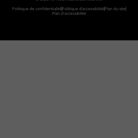
Politique de confidentialité
Politique d’accessibilité
Plan du site
Plan d'accessibilite
Comment installer notre vignette sur votre
appareil mobile