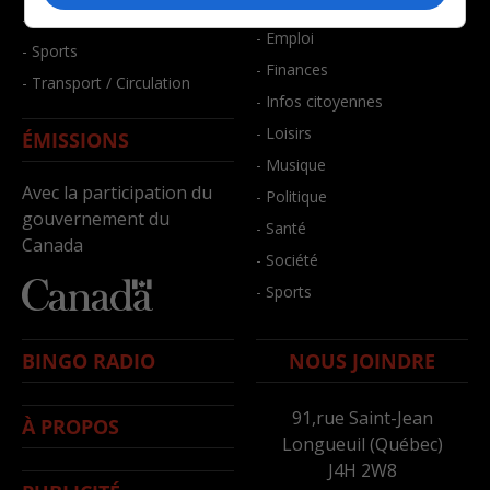
- Bien-être
- Santé et bien-être
- Emploi
- Sports
- Finances
- Transport / Circulation
- Infos citoyennes
- Loisirs
ÉMISSIONS
- Musique
Avec la participation du
- Politique
gouvernement du
- Santé
Canada
- Société
- Sports
BINGO RADIO
NOUS JOINDRE
91,rue Saint-Jean
À PROPOS
Longueuil (Québec)
J4H 2W8