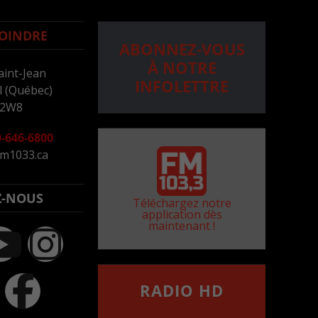
OINDRE
ABONNEZ-VOUS
À NOTRE
aint-Jean
INFOLETTRE
 (Québec)
 2W8
-646-6800
m1033.ca
Z-NOUS
Téléchargez notre
application dès
maintenant !
RADIO HD
••••••••••••••••••
Comment synthoniser la