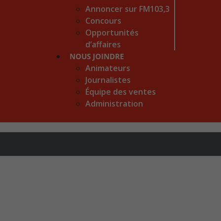
Annoncer sur FM103,3
Concours
Opportunités
d’affaires
NOUS JOINDRE
Animateurs
Journalistes
Équipe des ventes
Administration