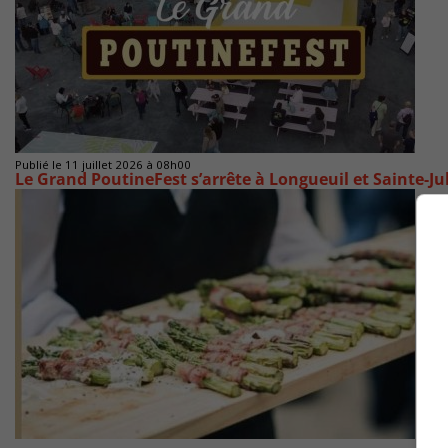
Publié le 11 juillet 2026 à 08h00
Le Grand PoutineFest s’arrête à Longueuil et Sainte-Ju