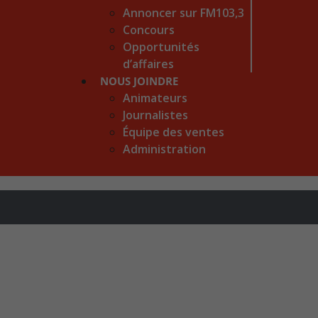
Annoncer sur FM103,3
Concours
Opportunités
d’affaires
NOUS JOINDRE
Animateurs
Journalistes
Équipe des ventes
Administration