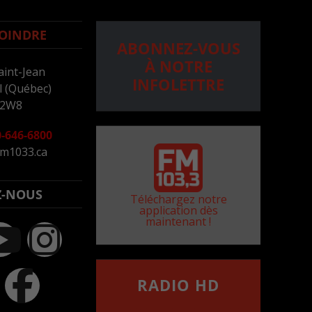
OINDRE
ABONNEZ-VOUS
À NOTRE
aint-Jean
INFOLETTRE
 (Québec)
 2W8
-646-6800
m1033.ca
Z-NOUS
Téléchargez notre
application dès
maintenant !
RADIO HD
••••••••••••••••••
Comment synthoniser la