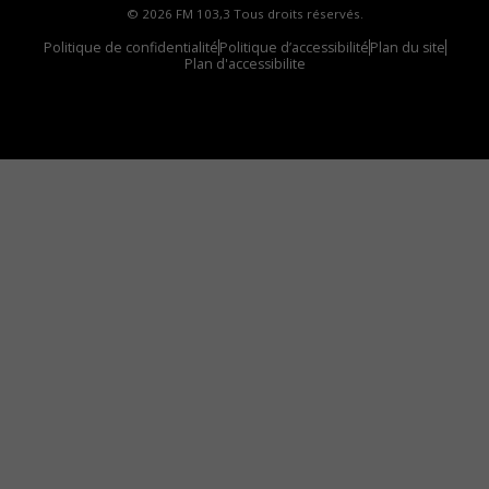
© 2026 FM 103,3 Tous droits réservés.
Politique de confidentialité
Politique d’accessibilité
Plan du site
Plan d'accessibilite
Comment installer notre vignette sur votre
appareil mobile