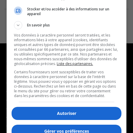
Stocker et/ou accéder à des informations sur un
appareil
En savoir plus
Vos données à caractère personnel seront traitées, et les
informations liées à votre appareil (cookies, identifiants
uniques et autres types de données) pourront être stockées
et consultées par 66 partenaires, ainsi que partagées avec lui,
ou utilisées spécifiquement par ce site. Nos partenaires et
nous-mêmes sommes susceptibles d'utiliser des données de
géolocalisation précises.
Liste des partenaires.
NOUVELLES
MUSIQUE
Certains fournisseurs sont susceptibles de traiter vos
données à caractère personnel sur la base de l'intérêt
légitime. Vous pouvez vous y opposer en gérant vos options
- Affaires municipales
- Décompte franco
ci-dessous. Recherchez un lien en bas de cette page ou dans
- Communauté / Social
- Joué récemment
le menu du site pour gérer ou retirer votre consentement
dans les paramètres des cookies et de confidentialité.
- Culture
BALADOS
- Économie
Autoriser
- Éducation
- Affaires
- Environnement
- Art de vivre
Gérer vos préférences