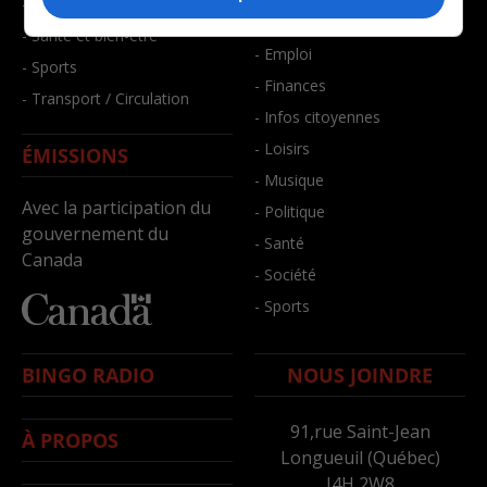
- Faits divers
- Bien-être
- Santé et bien-être
- Emploi
- Sports
- Finances
- Transport / Circulation
- Infos citoyennes
- Loisirs
ÉMISSIONS
- Musique
Avec la participation du
- Politique
gouvernement du
- Santé
Canada
- Société
- Sports
BINGO RADIO
NOUS JOINDRE
91,rue Saint-Jean
À PROPOS
Longueuil (Québec)
J4H 2W8