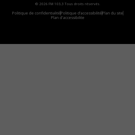
© 2026 FM 103,3 Tous droits réservés.
Politique de confidentialité
Politique d’accessibilité
Plan du site
Plan d'accessibilite
Comment installer notre vignette sur votre
appareil mobile