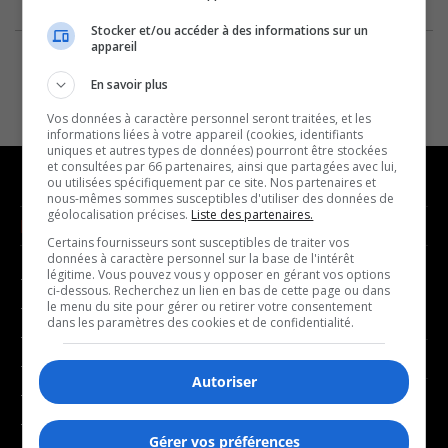
Stocker et/ou accéder à des informations sur un
appareil
En savoir plus
Vos données à caractère personnel seront traitées, et les
informations liées à votre appareil (cookies, identifiants
uniques et autres types de données) pourront être stockées
et consultées par 66 partenaires, ainsi que partagées avec lui,
ou utilisées spécifiquement par ce site. Nos partenaires et
nous-mêmes sommes susceptibles d'utiliser des données de
géolocalisation précises.
Liste des partenaires.
NOUVELLES
MUSIQUE
Certains fournisseurs sont susceptibles de traiter vos
données à caractère personnel sur la base de l'intérêt
légitime. Vous pouvez vous y opposer en gérant vos options
- Affaires municipales
- Décompte franco
ci-dessous. Recherchez un lien en bas de cette page ou dans
- Communauté / Social
- Joué récemment
le menu du site pour gérer ou retirer votre consentement
dans les paramètres des cookies et de confidentialité.
- Culture
BALADOS
- Économie
Autoriser
- Éducation
- Affaires
- Environnement
- Art de vivre
Gérer vos préférences