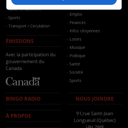
- Faits divers
- Bien-être
- Santé et bien-être
- Emploi
- Sports
- Finances
- Transport / Circulation
- Infos citoyennes
- Loisirs
ÉMISSIONS
- Musique
Avec la participation du
- Politique
gouvernement du
- Santé
Canada
- Société
- Sports
BINGO RADIO
NOUS JOINDRE
91,rue Saint-Jean
À PROPOS
Longueuil (Québec)
J4H 2W8