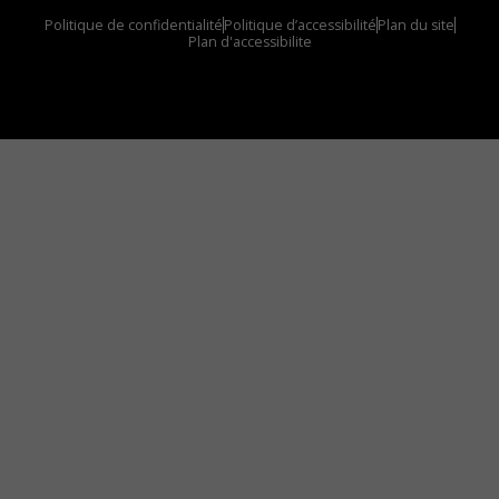
Politique de confidentialité
Politique d’accessibilité
Plan du site
Plan d'accessibilite
Comment installer notre vignette sur votre
appareil mobile