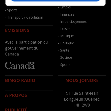
- Santé et bien-être
- Emploi
- Sports
- Finances
- Transport / Circulation
- Infos citoyennes
- Loisirs
ÉMISSIONS
- Musique
Avec la participation du
- Politique
gouvernement du
- Santé
Canada
- Société
- Sports
BINGO RADIO
NOUS JOINDRE
91,rue Saint-Jean
À PROPOS
Longueuil (Québec)
J4H 2W8
PUBLICITÉ