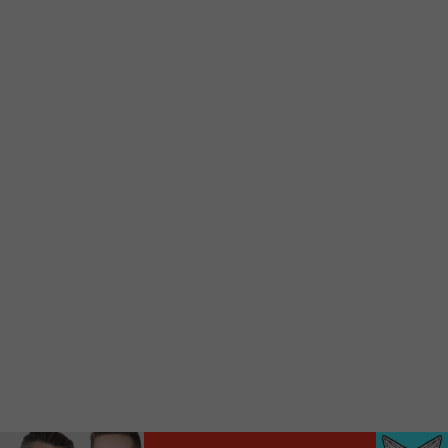
d’accueil rapidement.
Voici la procédure ;)
À partir de votre téléphone, allez sur le site
internet de la Radio allumée au
www.fm1033.ca
Ensuite cliquez sur l’icône situé au bas de
votre écran
(celui qui représente un carré incluant une
flèche dirigé vers le haut)
Cliquez maintenant sur l’option Ajouter sur
l’écran d’accueil et vous verrez apparaître le
logo du FM 103,3
Faites Enregistrer en haut à droite.
Et voilà! Toutes les infos et l’écoute de votre radio
locale vous sont maintenant accessibles en un clic!
Audio