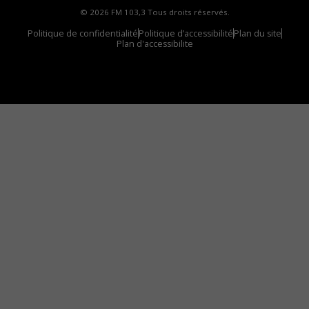
© 2026 FM 103,3 Tous droits réservés.
Politique de confidentialité
Politique d’accessibilité
Plan du site
Plan d'accessibilite
Comment installer notre vignette sur votre
appareil mobile