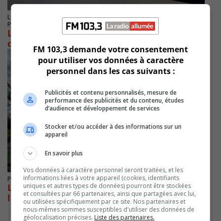
LONGUEUIL
Publié le 12 avril 2022 à 16h29
Le SPAL aide à démanteler un réseau de
distribution
FM 103,3 demande votre consentement
pour utiliser vos données à caractère
personnel dans les cas suivants :
Publicités et contenu personnalisés, mesure de
performance des publicités et du contenu, études
d’audience et développement de services
Stocker et/ou accéder à des informations sur un
appareil
En savoir plus
Vos données à caractère personnel seront traitées, et les
informations liées à votre appareil (cookies, identifiants
Publié le 23 juillet 2021 à 14h15
uniques et autres types de données) pourront être stockées
Le SPAL a l’œil sur les rassemblements dans
et consultées par 66 partenaires, ainsi que partagées avec lui,
les parcs
ou utilisées spécifiquement par ce site. Nos partenaires et
nous-mêmes sommes susceptibles d'utiliser des données de
géolocalisation précises.
Liste des partenaires.