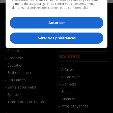
le menu du site pour gérer ou retirer votre consentement
dans les paramètres des cookies et de confidentialité.
NOUVELLES
MUSIQUE
Autoriser
- Affaires municipales
- Décompte franco
Gérer vos préférences
- Communauté / Social
- Joué récemment
- Culture
BALADOS
- Économie
- Éducation
- Affaires
- Environnement
- Art de vivre
- Faits divers
- Bien-être
- Santé et bien-être
- Emploi
- Sports
- Finances
- Transport / Circulation
- Infos citoyennes