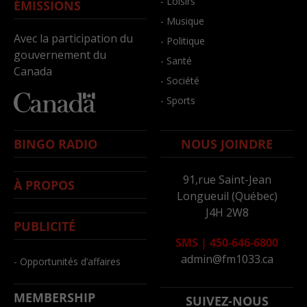
- Loisirs
ÉMISSIONS
- Musique
Avec la participation du
- Politique
gouvernement du
- Santé
Canada
- Société
- Sports
BINGO RADIO
NOUS JOINDRE
91,rue Saint-Jean
À PROPOS
Longueuil (Québec)
J4H 2W8
PUBLICITÉ
SMS
|
450-646-6800
admin@fm1033.ca
- Opportunités d’affaires
MEMBERSHIP
SUIVEZ-NOUS