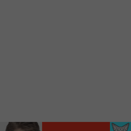
Voici la procédure ;)
À partir de votre téléphone, allez sur le site
internet de la Radio allumée au
www.fm1033.ca
Ensuite cliquez sur l’icône situé au bas de
votre écran
(celui qui représente un carré incluant une
flèche dirigé vers le haut)
Cliquez maintenant sur l’option Ajouter sur
l’écran d’accueil et vous verrez apparaître le
logo du FM 103,3
Faites Enregistrer en haut à droite.
Et voilà! Toutes les infos et l’écoute de votre radio
locale vous sont maintenant accessibles en un clic!
Audio
00:00
00:00