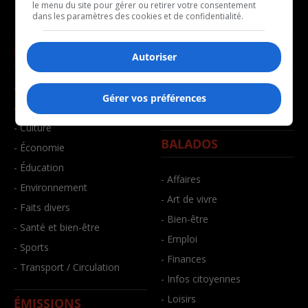
le menu du site pour gérer ou retirer votre consentement
dans les paramètres des cookies et de confidentialité.
NOUVELLES
MUSIQUE
Autoriser
- Affaires municipales
- Décompte franco
Gérer vos préférences
- Communauté / Social
- Joué récemment
- Culture
BALADOS
- Économie
- Éducation
- Affaires
- Environnement
- Art de vivre
- Faits divers
- Bien-être
- Santé et bien-être
- Emploi
- Sports
- Finances
- Transport / Circulation
- Infos citoyennes
- Loisirs
ÉMISSIONS