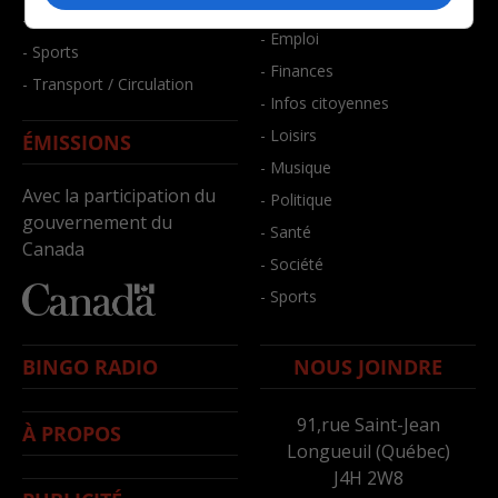
- Bien-être
- Santé et bien-être
- Emploi
- Sports
- Finances
- Transport / Circulation
- Infos citoyennes
- Loisirs
ÉMISSIONS
- Musique
Avec la participation du
- Politique
gouvernement du
- Santé
Canada
- Société
- Sports
BINGO RADIO
NOUS JOINDRE
91,rue Saint-Jean
À PROPOS
Longueuil (Québec)
J4H 2W8