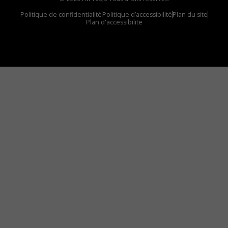
Politique de confidentialité
Politique d’accessibilité
Plan du site
Plan d'accessibilite
Comment installer notre vignette sur votre
appareil mobile