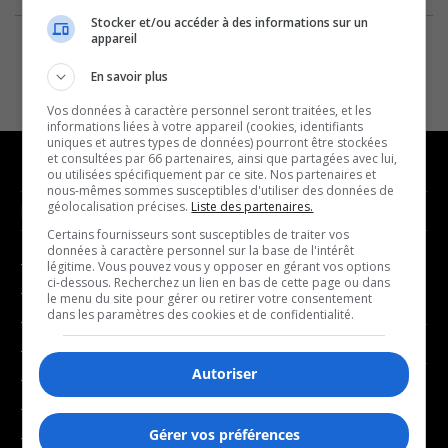
Stocker et/ou accéder à des informations sur un
appareil
En savoir plus
Vos données à caractère personnel seront traitées, et les
informations liées à votre appareil (cookies, identifiants
uniques et autres types de données) pourront être stockées
et consultées par 66 partenaires, ainsi que partagées avec lui,
ou utilisées spécifiquement par ce site. Nos partenaires et
nous-mêmes sommes susceptibles d'utiliser des données de
géolocalisation précises.
Liste des partenaires.
NOUVELLES
MUSIQUE
Certains fournisseurs sont susceptibles de traiter vos
données à caractère personnel sur la base de l'intérêt
- Affaires municipales
- Décompte franco
légitime. Vous pouvez vous y opposer en gérant vos options
ci-dessous. Recherchez un lien en bas de cette page ou dans
- Communauté / Social
- Joué récemment
le menu du site pour gérer ou retirer votre consentement
dans les paramètres des cookies et de confidentialité.
- Culture
BALADOS
- Économie
Autoriser
- Éducation
- Affaires
- Environnement
- Art de vivre
Gérer vos préférences
- Faits divers