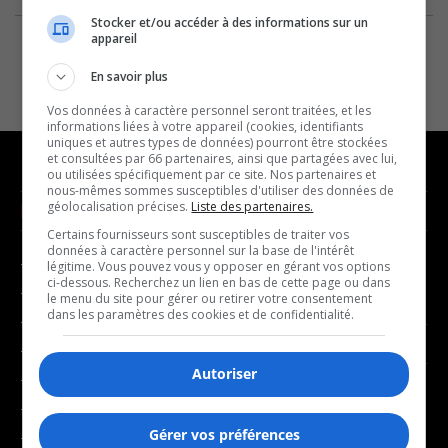
Stocker et/ou accéder à des informations sur un
appareil
En savoir plus
Vos données à caractère personnel seront traitées, et les
informations liées à votre appareil (cookies, identifiants
uniques et autres types de données) pourront être stockées
et consultées par 66 partenaires, ainsi que partagées avec lui,
ou utilisées spécifiquement par ce site. Nos partenaires et
nous-mêmes sommes susceptibles d'utiliser des données de
géolocalisation précises.
Liste des partenaires.
NOUVELLES
MUSIQUE
Certains fournisseurs sont susceptibles de traiter vos
données à caractère personnel sur la base de l'intérêt
- Affaires municipales
- Décompte franco
légitime. Vous pouvez vous y opposer en gérant vos options
ci-dessous. Recherchez un lien en bas de cette page ou dans
- Communauté / Social
- Joué récemment
le menu du site pour gérer ou retirer votre consentement
dans les paramètres des cookies et de confidentialité.
- Culture
BALADOS
- Économie
Autoriser
- Éducation
- Affaires
- Environnement
- Art de vivre
Gérer vos préférences
- Faits divers