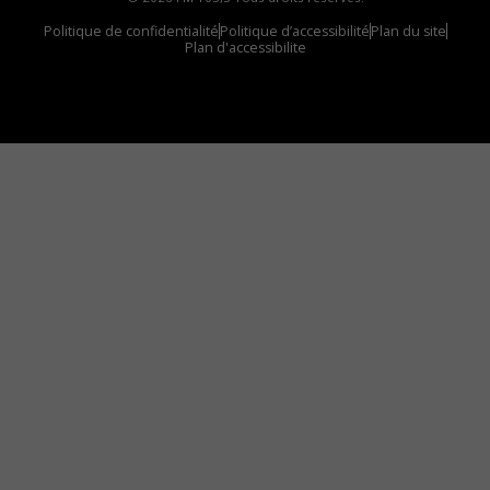
Politique de confidentialité
Politique d’accessibilité
Plan du site
Plan d'accessibilite
Comment installer notre vignette sur votre
appareil mobile