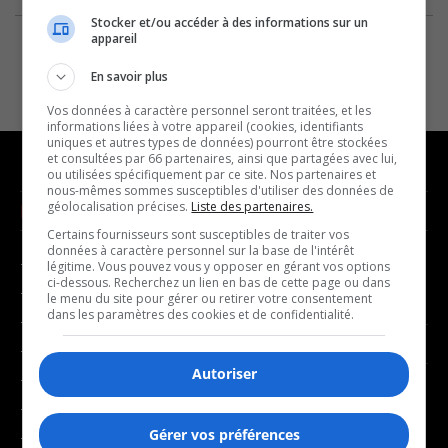
Stocker et/ou accéder à des informations sur un
appareil
En savoir plus
Vos données à caractère personnel seront traitées, et les
informations liées à votre appareil (cookies, identifiants
uniques et autres types de données) pourront être stockées
et consultées par 66 partenaires, ainsi que partagées avec lui,
ou utilisées spécifiquement par ce site. Nos partenaires et
nous-mêmes sommes susceptibles d'utiliser des données de
géolocalisation précises.
Liste des partenaires.
NOUVELLES
MUSIQUE
Certains fournisseurs sont susceptibles de traiter vos
données à caractère personnel sur la base de l'intérêt
- Affaires municipales
- Décompte franco
légitime. Vous pouvez vous y opposer en gérant vos options
ci-dessous. Recherchez un lien en bas de cette page ou dans
- Communauté / Social
- Joué récemment
le menu du site pour gérer ou retirer votre consentement
dans les paramètres des cookies et de confidentialité.
- Culture
BALADOS
- Économie
Autoriser
- Éducation
- Affaires
- Environnement
- Art de vivre
Gérer vos préférences
- Faits divers