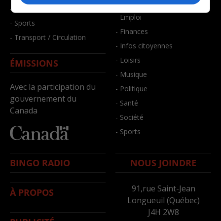
- Bien-être
- Santé et bien-être
- Emploi
- Sports
- Finances
- Transport / Circulation
- Infos citoyennes
- Loisirs
ÉMISSIONS
- Musique
Avec la participation du
- Politique
gouvernement du
- Santé
Canada
- Société
- Sports
BINGO RADIO
NOUS JOINDRE
91,rue Saint-Jean
À PROPOS
Longueuil (Québec)
J4H 2W8