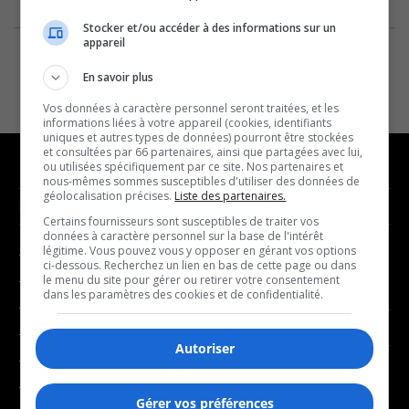
Stocker et/ou accéder à des informations sur un
appareil
En savoir plus
Vos données à caractère personnel seront traitées, et les
informations liées à votre appareil (cookies, identifiants
uniques et autres types de données) pourront être stockées
et consultées par 66 partenaires, ainsi que partagées avec lui,
ou utilisées spécifiquement par ce site. Nos partenaires et
nous-mêmes sommes susceptibles d'utiliser des données de
géolocalisation précises.
Liste des partenaires.
NOUVELLES
MUSIQUE
Certains fournisseurs sont susceptibles de traiter vos
données à caractère personnel sur la base de l'intérêt
légitime. Vous pouvez vous y opposer en gérant vos options
- Affaires municipales
- Décompte franco
ci-dessous. Recherchez un lien en bas de cette page ou dans
- Communauté / Social
- Joué récemment
le menu du site pour gérer ou retirer votre consentement
dans les paramètres des cookies et de confidentialité.
- Culture
BALADOS
- Économie
Autoriser
- Éducation
- Affaires
- Environnement
- Art de vivre
Gérer vos préférences