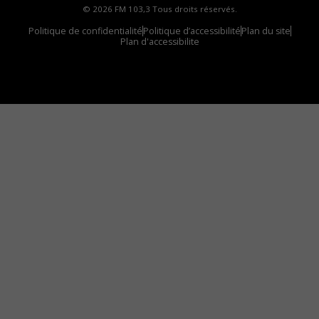
© 2026 FM 103,3 Tous droits réservés.
Politique de confidentialité
Politique d’accessibilité
Plan du site
Plan d'accessibilite
Comment installer notre vignette sur votre
appareil mobile