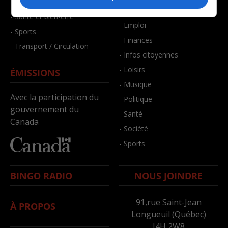
- Faits divers
- Bien-être
- Santé et bien-être
- Emploi
- Sports
- Finances
- Transport / Circulation
- Infos citoyennes
- Loisirs
ÉMISSIONS
- Musique
Avec la participation du
- Politique
gouvernement du
- Santé
Canada
- Société
- Sports
BINGO RADIO
NOUS JOINDRE
91,rue Saint-Jean
À PROPOS
Longueuil (Québec)
J4H 2W8