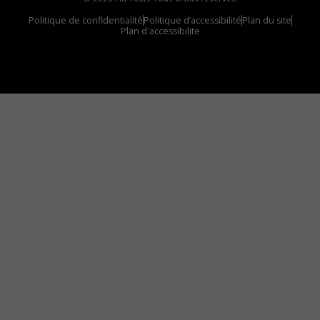
Politique de confidentialité
Politique d’accessibilité
Plan du site
Plan d'accessibilite
Comment installer notre vignette sur votre
appareil mobile