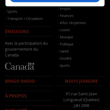
- Bien-être
- Santé et bien-être
- Emploi
- Sports
- Finances
- Transport / Circulation
- Infos citoyennes
- Loisirs
ÉMISSIONS
- Musique
Avec la participation du
- Politique
gouvernement du
- Santé
Canada
- Société
- Sports
BINGO RADIO
NOUS JOINDRE
91,rue Saint-Jean
À PROPOS
Longueuil (Québec)
J4H 2W8