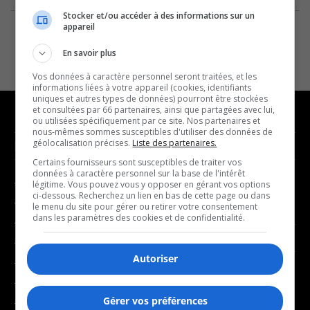
Stocker et/ou accéder à des informations sur un
appareil
En savoir plus
Vos données à caractère personnel seront traitées, et les
informations liées à votre appareil (cookies, identifiants
uniques et autres types de données) pourront être stockées
et consultées par 66 partenaires, ainsi que partagées avec lui,
ou utilisées spécifiquement par ce site. Nos partenaires et
nous-mêmes sommes susceptibles d'utiliser des données de
géolocalisation précises.
Liste des partenaires.
NOUVELLES
MUSIQUE
Certains fournisseurs sont susceptibles de traiter vos
données à caractère personnel sur la base de l'intérêt
- Affaires municipales
- Décompte franco
légitime. Vous pouvez vous y opposer en gérant vos options
ci-dessous. Recherchez un lien en bas de cette page ou dans
- Communauté / Social
- Joué récemment
le menu du site pour gérer ou retirer votre consentement
dans les paramètres des cookies et de confidentialité.
- Culture
BALADOS
- Économie
Autoriser
- Éducation
- Affaires
- Environnement
- Art de vivre
Gérer vos préférences
- Faits divers