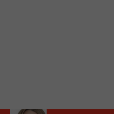
C
Vous avez envie d’écouter le FM 103,3 ou notre nouv
Ajoutez un signet FM 103,3 sur votre écran d’accueil
Voici la procédure ;)
À partir de votre téléphone, allez sur le site inte
Ensuite cliquez sur l’icône situé au bas de votre éc
(celui qui représente un carré incluant une flèche d
Cliquez maintenant sur l’option Ajouter sur l’écran
Faites Enregistrer en haut à droite.
Et voilà! Toutes les infos et l’écoute de votre radio loca
Audio