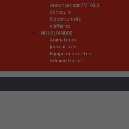
Annoncer sur FM103,3
Concours
Opportunités
d’affaires
NOUS JOINDRE
Animateurs
Journalistes
Équipe des ventes
Administration