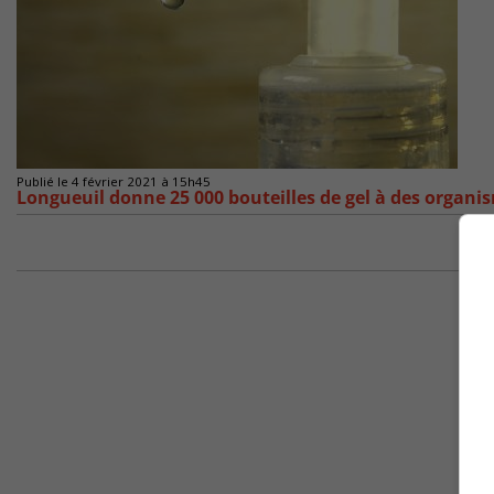
Publié le 4 février 2021 à 15h45
Longueuil donne 25 000 bouteilles de gel à des organi