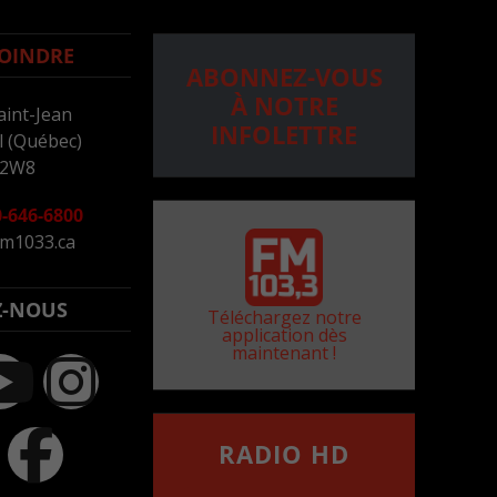
OINDRE
ABONNEZ-VOUS
À NOTRE
aint-Jean
INFOLETTRE
 (Québec)
 2W8
-646-6800
m1033.ca
Z-NOUS
Téléchargez notre
application dès
maintenant !
RADIO HD
••••••••••••••••••
Comment synthoniser la