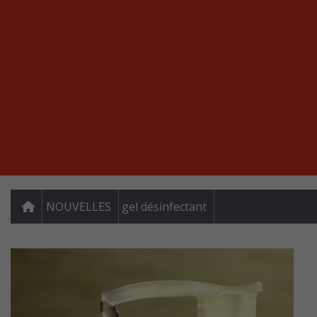
NOUVELLES
gel désinfectant