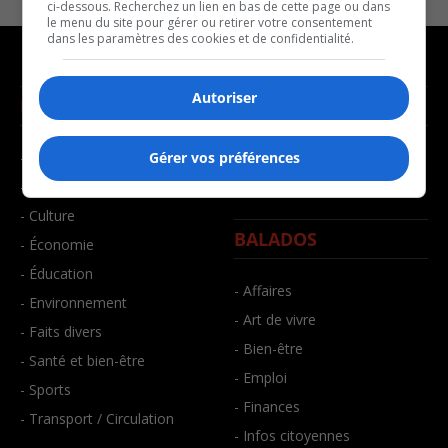
ci-dessous. Recherchez un lien en bas de cette page ou dans
le menu du site pour gérer ou retirer votre consentement
dans les paramètres des cookies et de confidentialité.
Autoriser
NOUVELLES
MUSIQUE
- Affaires municipales
- Décompte franco
Gérer vos préférences
- Communauté / Social
- Joué récemment
- Culture
BALADOS
- Économie
- Éducation
- Affaires
- Environnement
- Art de vivre
- Faits divers
- Bien-être
- Santé et bien-être
- Emploi
- Sports
- Finances
- Transport / Circulation
- Infos citoyennes