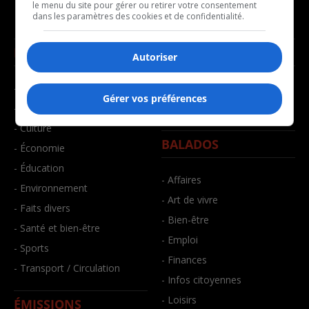
le menu du site pour gérer ou retirer votre consentement
dans les paramètres des cookies et de confidentialité.
NOUVELLES
MUSIQUE
Autoriser
- Affaires municipales
- Décompte franco
Gérer vos préférences
- Communauté / Social
- Joué récemment
- Culture
BALADOS
- Économie
- Éducation
- Affaires
- Environnement
- Art de vivre
- Faits divers
- Bien-être
- Santé et bien-être
- Emploi
- Sports
- Finances
- Transport / Circulation
- Infos citoyennes
- Loisirs
ÉMISSIONS