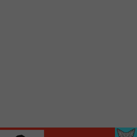
Voici la procédure ;)
À partir de votre téléphone, allez sur le site
internet de la Radio allumée au
www.fm1033.ca
Ensuite cliquez sur l’icône situé au bas de
votre écran
(celui qui représente un carré incluant une
flèche dirigé vers le haut)
Cliquez maintenant sur l’option Ajouter sur
l’écran d’accueil et vous verrez apparaître le
logo du FM 103,3
Faites Enregistrer en haut à droite.
Et voilà! Toutes les infos et l’écoute de votre radio
locale vous sont maintenant accessibles en un clic!
Audio
00:00
00:00