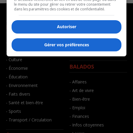
le menu du site pour gérer ou retirer votre consentement
dans les paramètres des cookies et de confidentialité.
NOUVELLES
MUSIQUE
Autoriser
- Affaires municipales
- Décompte franco
Gérer vos préférences
- Communauté / Social
- Joué récemment
- Culture
BALADOS
- Économie
- Éducation
- Affaires
- Environnement
- Art de vivre
- Faits divers
- Bien-être
- Santé et bien-être
- Emploi
- Sports
- Finances
- Transport / Circulation
- Infos citoyennes