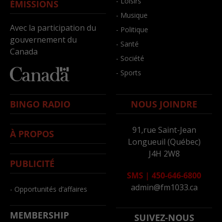
- Loisirs
ÉMISSIONS
- Musique
Avec la participation du
- Politique
gouvernement du
- Santé
Canada
- Société
- Sports
BINGO RADIO
NOUS JOINDRE
91,rue Saint-Jean
À PROPOS
Longueuil (Québec)
J4H 2W8
PUBLICITÉ
SMS
|
450-646-6800
admin@fm1033.ca
- Opportunités d’affaires
MEMBERSHIP
SUIVEZ-NOUS