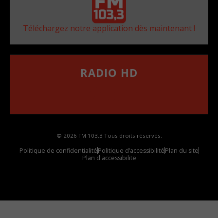
Téléchargez notre application dès maintenant !
RADIO HD
••••••••••••••••••
Comment synthoniser la fréquence HD dans
votre voiture
© 2026 FM 103,3 Tous droits réservés.
Politique de confidentialité
Politique d’accessibilité
Plan du site
Plan d'accessibilite