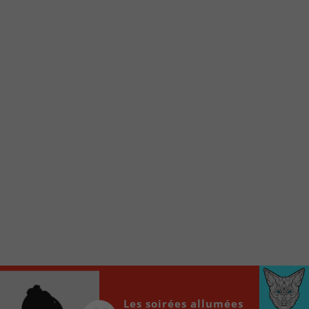
Voici la procédure ;)
À partir de votre téléphone, allez sur le site
internet de la Radio allumée au
www.fm1033.ca
Ensuite cliquez sur l’icône situé au bas de
votre écran
(celui qui représente un carré incluant une
flèche dirigé vers le haut)
Cliquez maintenant sur l’option Ajouter sur
l’écran d’accueil et vous verrez apparaître le
logo du FM 103,3
Faites Enregistrer en haut à droite.
Et voilà! Toutes les infos et l’écoute de votre radio
locale vous sont maintenant accessibles en un clic!
Audio
00:00
00:00
Player
Les soirées allumées