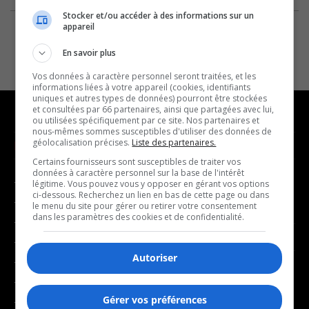
Stocker et/ou accéder à des informations sur un
appareil
En savoir plus
Vos données à caractère personnel seront traitées, et les
informations liées à votre appareil (cookies, identifiants
uniques et autres types de données) pourront être stockées
et consultées par 66 partenaires, ainsi que partagées avec lui,
ou utilisées spécifiquement par ce site. Nos partenaires et
nous-mêmes sommes susceptibles d'utiliser des données de
géolocalisation précises.
Liste des partenaires.
NOUVELLES
MUSIQUE
Certains fournisseurs sont susceptibles de traiter vos
données à caractère personnel sur la base de l'intérêt
- Affaires municipales
- Décompte franco
légitime. Vous pouvez vous y opposer en gérant vos options
ci-dessous. Recherchez un lien en bas de cette page ou dans
- Communauté / Social
- Joué récemment
le menu du site pour gérer ou retirer votre consentement
dans les paramètres des cookies et de confidentialité.
- Culture
BALADOS
- Économie
Autoriser
- Éducation
- Affaires
- Environnement
- Art de vivre
Gérer vos préférences
- Faits divers