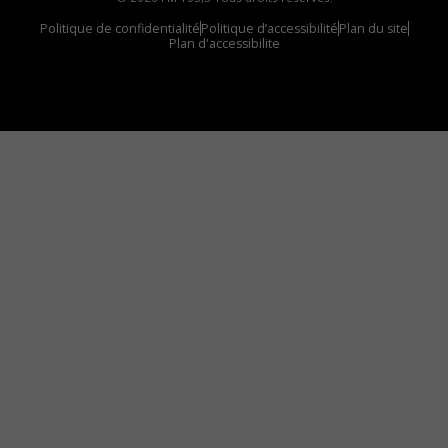
Politique de confidentialité
Politique d’accessibilité
Plan du site
Plan d'accessibilite
Comment installer notre vignette sur votre
appareil mobile