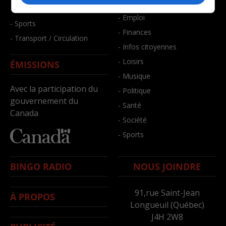
- Bien-être
- Santé et bien-être
- Emploi
- Sports
- Finances
- Transport / Circulation
- Infos citoyennes
- Loisirs
ÉMISSIONS
- Musique
Avec la participation du
- Politique
gouvernement du
- Santé
Canada
- Société
- Sports
BINGO RADIO
NOUS JOINDRE
91,rue Saint-Jean
À PROPOS
Longueuil (Québec)
J4H 2W8