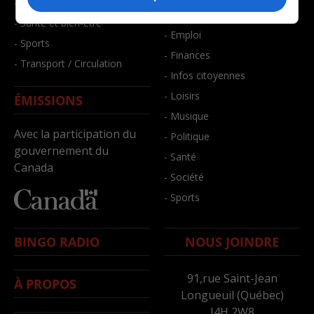
- Faits divers
- Bien-être
- Santé et bien-être
- Emploi
- Sports
- Finances
- Transport / Circulation
- Infos citoyennes
- Loisirs
ÉMISSIONS
- Musique
Avec la participation du
- Politique
gouvernement du
- Santé
Canada
- Société
- Sports
BINGO RADIO
NOUS JOINDRE
91,rue Saint-Jean
À PROPOS
Longueuil (Québec)
J4H 2W8