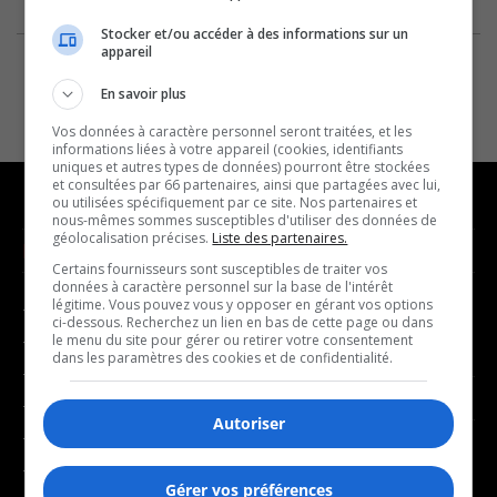
Stocker et/ou accéder à des informations sur un
appareil
En savoir plus
Vos données à caractère personnel seront traitées, et les
informations liées à votre appareil (cookies, identifiants
uniques et autres types de données) pourront être stockées
et consultées par 66 partenaires, ainsi que partagées avec lui,
ou utilisées spécifiquement par ce site. Nos partenaires et
nous-mêmes sommes susceptibles d'utiliser des données de
géolocalisation précises.
Liste des partenaires.
NOUVELLES
MUSIQUE
Certains fournisseurs sont susceptibles de traiter vos
données à caractère personnel sur la base de l'intérêt
légitime. Vous pouvez vous y opposer en gérant vos options
- Affaires municipales
- Décompte franco
ci-dessous. Recherchez un lien en bas de cette page ou dans
- Communauté / Social
- Joué récemment
le menu du site pour gérer ou retirer votre consentement
dans les paramètres des cookies et de confidentialité.
- Culture
BALADOS
- Économie
Autoriser
- Éducation
- Affaires
- Environnement
- Art de vivre
Gérer vos préférences