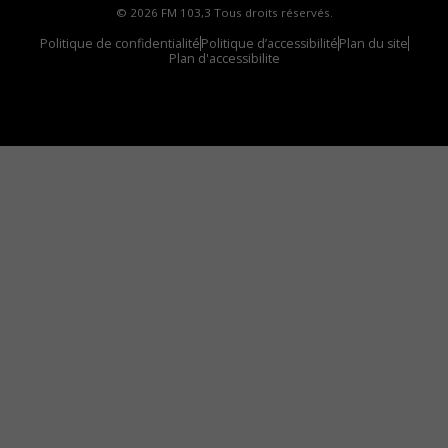
© 2026 FM 103,3 Tous droits réservés.
Politique de confidentialité
Politique d’accessibilité
Plan du site
Plan d'accessibilite
Comment installer notre vignette sur votre
appareil mobile