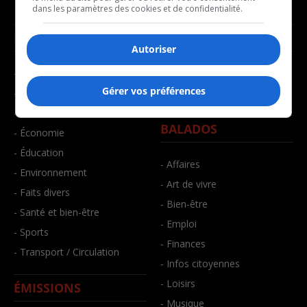
dans les paramètres des cookies et de confidentialité.
NOUVELLES
MUSIQUE
Autoriser
- Affaires municipales
- Décompte franco
Gérer vos préférences
- Communauté / Social
- Joué récemment
- Culture
BALADOS
- Économie
- Éducation
- Affaires
- Environnement
- Art de vivre
- Faits divers
- Bien-être
- Santé et bien-être
- Emploi
- Sports
- Finances
- Transport / Circulation
- Infos citoyennes
- Loisirs
ÉMISSIONS
- Musique