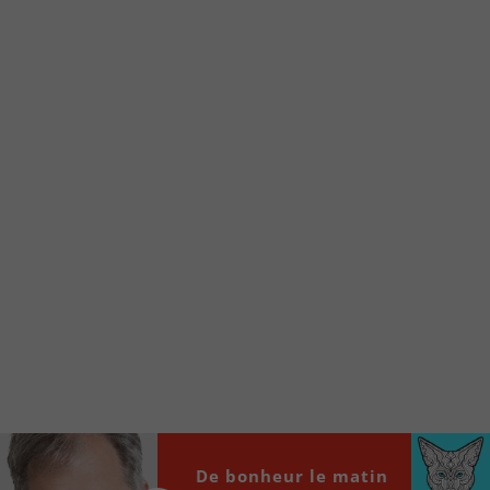
Voici la procédure ;)
À partir de votre téléphone, allez sur le site
internet de la Radio allumée au
www.fm1033.ca
Ensuite cliquez sur l’icône situé au bas de
votre écran
(celui qui représente un carré incluant une
flèche dirigé vers le haut)
Cliquez maintenant sur l’option Ajouter sur
l’écran d’accueil et vous verrez apparaître le
logo du FM 103,3
Faites Enregistrer en haut à droite.
Et voilà! Toutes les infos et l’écoute de votre radio
locale vous sont maintenant accessibles en un clic!
Audio
00:00
00:00
De bonheur le matin
Player