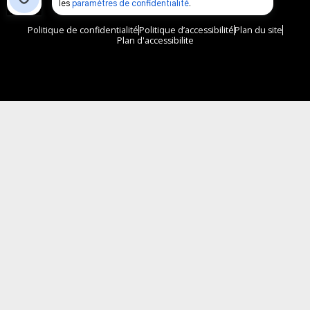
© 2026 FM 103,3 Tous droits réservés.
Politique de confidentialité
Politique d’accessibilité
Plan du site
Plan d'accessibilite
Comment installer notre vignette sur votre
appareil mobile