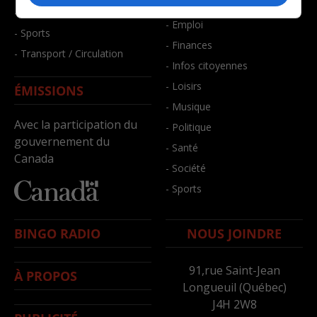
- Bien-être
- Santé et bien-être
- Emploi
- Sports
- Finances
- Transport / Circulation
- Infos citoyennes
- Loisirs
ÉMISSIONS
- Musique
Avec la participation du
- Politique
gouvernement du
- Santé
Canada
- Société
- Sports
BINGO RADIO
NOUS JOINDRE
91,rue Saint-Jean
À PROPOS
Longueuil (Québec)
J4H 2W8