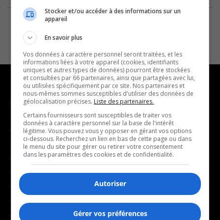
Stocker et/ou accéder à des informations sur un
appareil
En savoir plus
Vos données à caractère personnel seront traitées, et les
informations liées à votre appareil (cookies, identifiants
uniques et autres types de données) pourront être stockées
et consultées par 66 partenaires, ainsi que partagées avec lui,
ou utilisées spécifiquement par ce site. Nos partenaires et
nous-mêmes sommes susceptibles d'utiliser des données de
géolocalisation précises.
Liste des partenaires.
NOUVELLES
MUSIQUE
Certains fournisseurs sont susceptibles de traiter vos
données à caractère personnel sur la base de l'intérêt
- Affaires municipales
- Décompte franco
légitime. Vous pouvez vous y opposer en gérant vos options
ci-dessous. Recherchez un lien en bas de cette page ou dans
- Communauté / Social
- Joué récemment
le menu du site pour gérer ou retirer votre consentement
dans les paramètres des cookies et de confidentialité.
- Culture
BALADOS
- Économie
Autoriser
- Éducation
- Affaires
- Environnement
- Art de vivre
Gérer vos préférences
- Faits divers