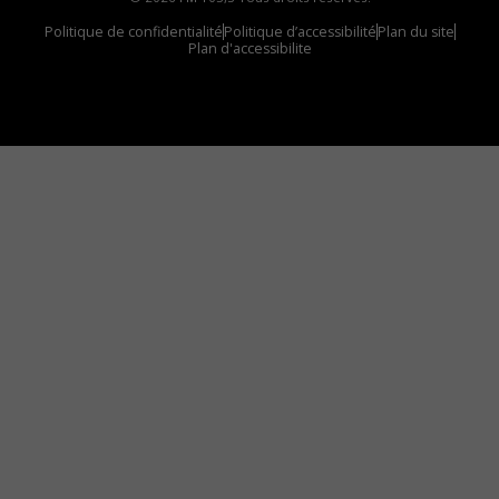
Politique de confidentialité
Politique d’accessibilité
Plan du site
Plan d'accessibilite
Comment installer notre vignette sur votre
appareil mobile