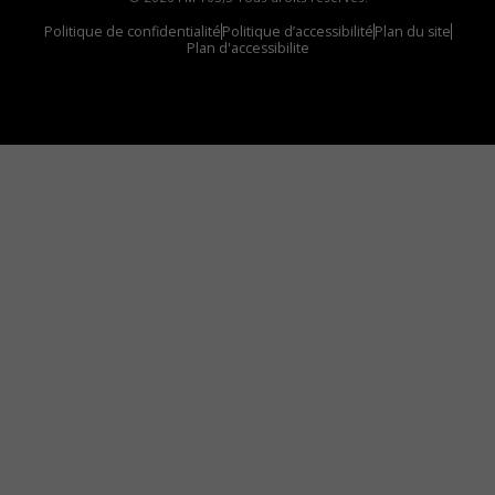
Politique de confidentialité
Politique d’accessibilité
Plan du site
Plan d'accessibilite
Comment installer notre vignette sur votre
appareil mobile