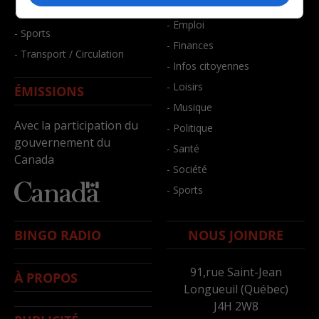
- Bien-être
- Santé et bien-être
- Emploi
- Sports
- Finances
- Transport / Circulation
- Infos citoyennes
- Loisirs
ÉMISSIONS
- Musique
Avec la participation du
- Politique
gouvernement du
- Santé
Canada
- Société
- Sports
BINGO RADIO
NOUS JOINDRE
91,rue Saint-Jean
À PROPOS
Longueuil (Québec)
J4H 2W8