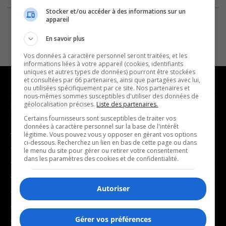
Stocker et/ou accéder à des informations sur un
appareil
En savoir plus
Vos données à caractère personnel seront traitées, et les
informations liées à votre appareil (cookies, identifiants
uniques et autres types de données) pourront être stockées
et consultées par 66 partenaires, ainsi que partagées avec lui,
ou utilisées spécifiquement par ce site. Nos partenaires et
nous-mêmes sommes susceptibles d'utiliser des données de
géolocalisation précises.
Liste des partenaires.
NOUVELLES
MUSIQUE
Certains fournisseurs sont susceptibles de traiter vos
données à caractère personnel sur la base de l'intérêt
- Affaires municipales
- Décompte franco
légitime. Vous pouvez vous y opposer en gérant vos options
ci-dessous. Recherchez un lien en bas de cette page ou dans
- Communauté / Social
- Joué récemment
le menu du site pour gérer ou retirer votre consentement
dans les paramètres des cookies et de confidentialité.
- Culture
BALADOS
- Économie
Autoriser
- Éducation
- Affaires
- Environnement
- Art de vivre
Gérer vos préférences
- Faits divers