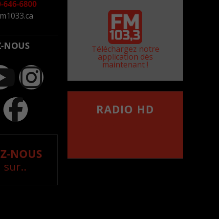
-646-6800
m1033.ca
Z-NOUS
Téléchargez notre
application dès
maintenant !
RADIO HD
••••••••••••••••••
Comment synthoniser la
fréquence HD dans
votre voiture
Z-NOUS
 sur..