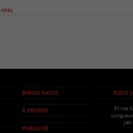
e SPAL
BINGO RADIO
NOUS J
91,rue S
À PROPOS
Longueuil
J4H
PUBLICITÉ