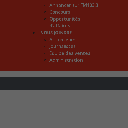
Annoncer sur FM103,3
Concours
Opportunités
d’affaires
NOUS JOINDRE
Animateurs
Journalistes
Équipe des ventes
Administration