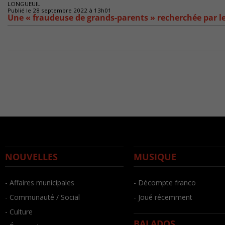
LONGUEUIL
Publié le 28 septembre 2022 à 13h01
Une « fraudeuse de grands-parents » recherchée par l
NOUVELLES
MUSIQUE
- Affaires municipales
- Décompte franco
- Communauté / Social
- Joué récemment
- Culture
BALADOS