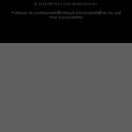
© 2026 FM 103,3 Tous droits réservés.
Politique de confidentialité
Politique d’accessibilité
Plan du site
Plan d'accessibilite
Comment installer notre vignette sur votre
appareil mobile