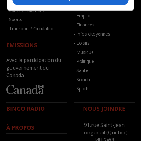
- Faits divers
- Bien-être
- Santé et bien-être
- Emploi
- Sports
- Finances
- Transport / Circulation
- Infos citoyennes
- Loisirs
ÉMISSIONS
- Musique
Avec la participation du
- Politique
gouvernement du
- Santé
Canada
- Société
- Sports
BINGO RADIO
NOUS JOINDRE
91,rue Saint-Jean
À PROPOS
Longueuil (Québec)
J4H 2W8