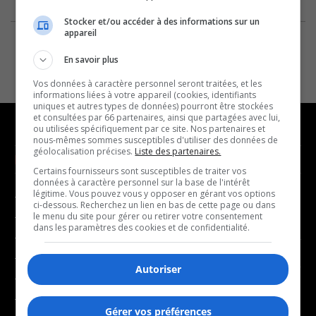
Stocker et/ou accéder à des informations sur un
appareil
En savoir plus
Vos données à caractère personnel seront traitées, et les
informations liées à votre appareil (cookies, identifiants
uniques et autres types de données) pourront être stockées
et consultées par 66 partenaires, ainsi que partagées avec lui,
ou utilisées spécifiquement par ce site. Nos partenaires et
nous-mêmes sommes susceptibles d'utiliser des données de
géolocalisation précises.
Liste des partenaires.
NOUVELLES
MUSIQUE
Certains fournisseurs sont susceptibles de traiter vos
données à caractère personnel sur la base de l'intérêt
légitime. Vous pouvez vous y opposer en gérant vos options
- Affaires municipales
- Décompte franco
ci-dessous. Recherchez un lien en bas de cette page ou dans
- Communauté / Social
- Joué récemment
le menu du site pour gérer ou retirer votre consentement
dans les paramètres des cookies et de confidentialité.
- Culture
BALADOS
- Économie
Autoriser
- Éducation
- Affaires
- Environnement
- Art de vivre
Gérer vos préférences