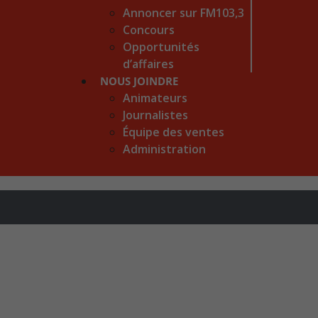
Annoncer sur FM103,3
Concours
Opportunités
d’affaires
NOUS JOINDRE
Animateurs
Journalistes
Équipe des ventes
Administration