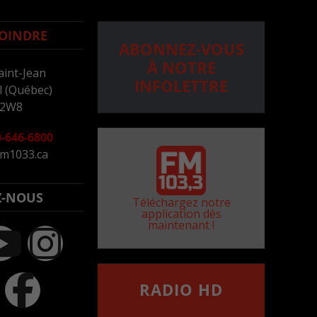
OINDRE
ABONNEZ-VOUS
À NOTRE
aint-Jean
INFOLETTRE
 (Québec)
 2W8
-646-6800
m1033.ca
Z-NOUS
Téléchargez notre
application dès
maintenant !
RADIO HD
••••••••••••••••••
Comment synthoniser la