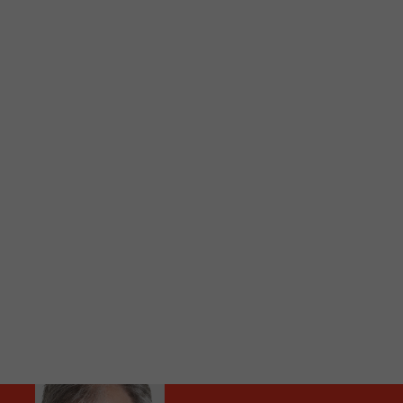
C
Vous avez envie d’écouter le FM 103,3 ou notre nouv
Ajoutez un signet FM 103,3 sur votre écran d’accueil
Voici la procédure ;)
À partir de votre téléphone, allez sur le site inte
Ensuite cliquez sur l’icône situé au bas de votre éc
(celui qui représente un carré incluant une flèche d
Cliquez maintenant sur l’option Ajouter sur l’écran
Faites Enregistrer en haut à droite.
Et voilà! Toutes les infos et l’écoute de votre radio loca
Audio