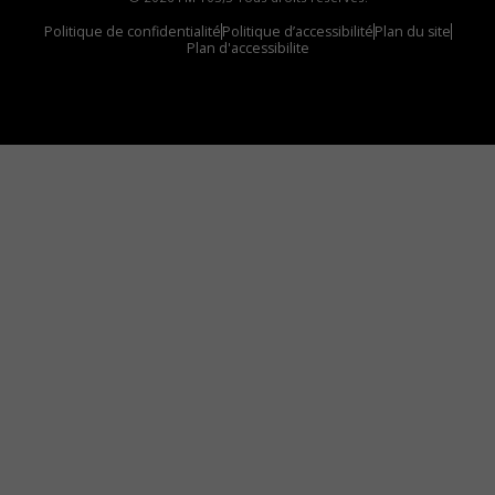
Politique de confidentialité
Politique d’accessibilité
Plan du site
Plan d'accessibilite
Comment installer notre vignette sur votre
appareil mobile