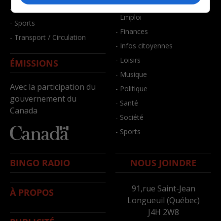
- Bien-être
- Santé et bien-être
- Emploi
- Sports
- Finances
- Transport / Circulation
- Infos citoyennes
- Loisirs
ÉMISSIONS
- Musique
Avec la participation du
- Politique
gouvernement du
- Santé
Canada
- Société
- Sports
BINGO RADIO
NOUS JOINDRE
91,rue Saint-Jean
À PROPOS
Longueuil (Québec)
J4H 2W8