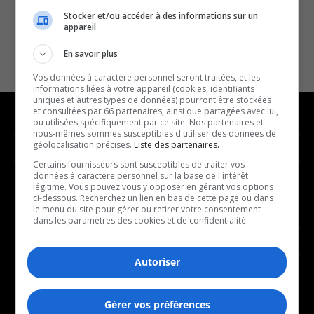
Stocker et/ou accéder à des informations sur un
appareil
En savoir plus
Vos données à caractère personnel seront traitées, et les
informations liées à votre appareil (cookies, identifiants
uniques et autres types de données) pourront être stockées
et consultées par 66 partenaires, ainsi que partagées avec lui,
ou utilisées spécifiquement par ce site. Nos partenaires et
nous-mêmes sommes susceptibles d'utiliser des données de
géolocalisation précises.
Liste des partenaires.
NOUVELLES
MUSIQUE
Certains fournisseurs sont susceptibles de traiter vos
données à caractère personnel sur la base de l'intérêt
- Affaires municipales
- Décompte franco
légitime. Vous pouvez vous y opposer en gérant vos options
ci-dessous. Recherchez un lien en bas de cette page ou dans
- Communauté / Social
- Joué récemment
le menu du site pour gérer ou retirer votre consentement
dans les paramètres des cookies et de confidentialité.
- Culture
BALADOS
- Économie
Autoriser
- Éducation
- Affaires
- Environnement
- Art de vivre
Gérer vos préférences
- Faits divers