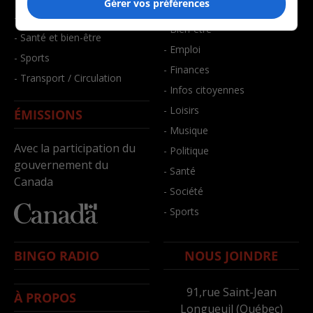
Gérer vos préférences
- Art de vivre
- Faits divers
- Bien-être
- Santé et bien-être
- Emploi
- Sports
- Finances
- Transport / Circulation
- Infos citoyennes
- Loisirs
ÉMISSIONS
- Musique
Avec la participation du
- Politique
gouvernement du
- Santé
Canada
- Société
- Sports
BINGO RADIO
NOUS JOINDRE
91,rue Saint-Jean
À PROPOS
Longueuil (Québec)