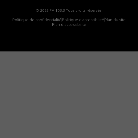
© 2026 FM 103,3 Tous droits réservés.
Politique de confidentialité
Politique d’accessibilité
Plan du site
Plan d'accessibilite
Comment installer notre vignette sur votre
appareil mobile