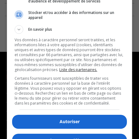
d’audience et développement de services
Stocker et/ou accéder à des informations sur un
appareil
En savoir plus
Vos données à caractère personnel seront traitées, et les
informations liées à votre appareil (cookies, identifiants
uniques et autres types de données) pourront être stockées
et consultées par 66 partenaires, ainsi que partagées avec lui,
ou utilisées spécifiquement par ce site. Nos partenaires et
nous-mêmes sommes susceptibles d'utiliser des données de
géolocalisation précises.
Liste des partenaires.
NOUVELLES
MUSIQUE
Certains fournisseurs sont susceptibles de traiter vos
données à caractère personnel sur la base de l'intérêt
légitime. Vous pouvez vous y opposer en gérant vos options
- Affaires municipales
- Décompte franco
ci-dessous. Recherchez un lien en bas de cette page ou dans
le menu du site pour gérer ou retirer votre consentement
- Communauté / Social
- Joué récemment
dans les paramètres des cookies et de confidentialité.
- Culture
BALADOS
- Économie
Autoriser
- Éducation
- Affaires
- Environnement