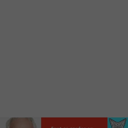
Voici la procédure ;)
À partir de votre téléphone, allez sur le site
internet de la Radio allumée au
www.fm1033.ca
Ensuite cliquez sur l’icône situé au bas de
votre écran
(celui qui représente un carré incluant une
flèche dirigé vers le haut)
Cliquez maintenant sur l’option Ajouter sur
l’écran d’accueil et vous verrez apparaître le
logo du FM 103,3
Faites Enregistrer en haut à droite.
Et voilà! Toutes les infos et l’écoute de votre radio
locale vous sont maintenant accessibles en un clic!
Audio
00:00
00:00