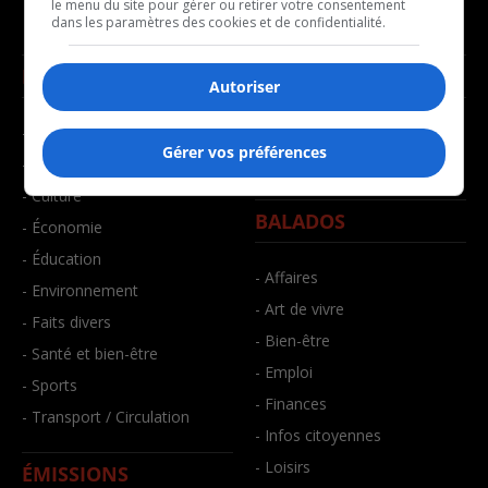
le menu du site pour gérer ou retirer votre consentement
dans les paramètres des cookies et de confidentialité.
NOUVELLES
MUSIQUE
Autoriser
- Affaires municipales
- Décompte franco
Gérer vos préférences
- Communauté / Social
- Joué récemment
- Culture
BALADOS
- Économie
- Éducation
- Affaires
- Environnement
- Art de vivre
- Faits divers
- Bien-être
- Santé et bien-être
- Emploi
- Sports
- Finances
- Transport / Circulation
- Infos citoyennes
- Loisirs
ÉMISSIONS