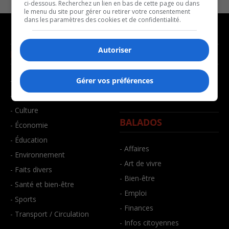
ci-dessous. Recherchez un lien en bas de cette page ou dans
le menu du site pour gérer ou retirer votre consentement
dans les paramètres des cookies et de confidentialité.
Autoriser
NOUVELLES
MUSIQUE
- Affaires municipales
- Décompte franco
Gérer vos préférences
- Communauté / Social
- Joué récemment
- Culture
BALADOS
- Économie
- Éducation
- Affaires
- Environnement
- Art de vivre
- Faits divers
- Bien-être
- Santé et bien-être
- Emploi
- Sports
- Finances
- Transport / Circulation
- Infos citoyennes