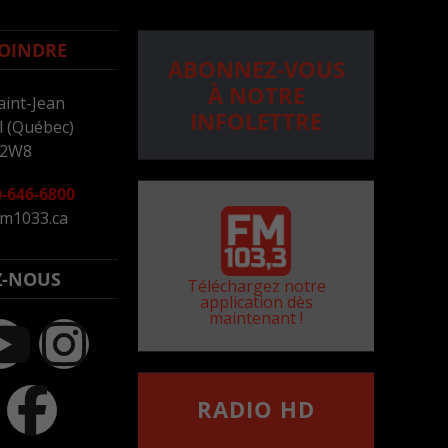
OINDRE
ABONNEZ-VOUS
À NOTRE
aint-Jean
INFOLETTRE
 (Québec)
 2W8
-646-6800
m1033.ca
Z-NOUS
Téléchargez notre
application dès
maintenant !
RADIO HD
••••••••••••••••••
Comment synthoniser la