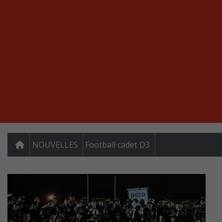
NOUVELLES
Football cadet D3