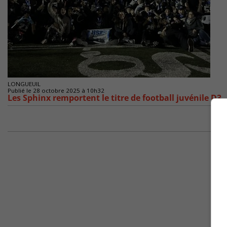
LONGUEUIL
Publié le 28 octobre 2025 à 10h32
Les Sphinx remportent le titre de football juvénile D3