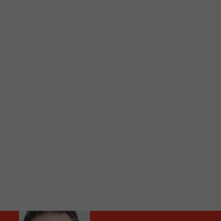
C
Vous avez envie d’écouter le FM 103,3 ou notre nouv
Ajoutez un signet FM 103,3 sur votre écran d’accueil
Voici la procédure ;)
À partir de votre téléphone, allez sur le site inte
Ensuite cliquez sur l’icône situé au bas de votre éc
(celui qui représente un carré incluant une flèche d
Cliquez maintenant sur l’option Ajouter sur l’écran
Faites Enregistrer en haut à droite.
Et voilà! Toutes les infos et l’écoute de votre radio loca
Audio