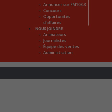
Annoncer sur FM103,3
Concours
Opportunités
d’affaires
NOUS JOINDRE
Animateurs
Journalistes
Équipe des ventes
Administration