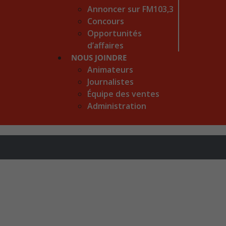
Annoncer sur FM103,3
Concours
Opportunités
d’affaires
NOUS JOINDRE
Animateurs
Journalistes
Équipe des ventes
Administration