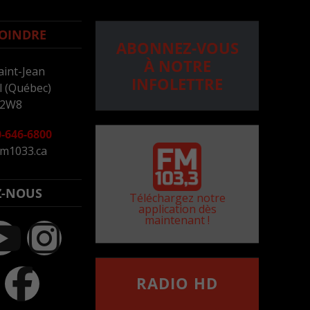
OINDRE
ABONNEZ-VOUS
À NOTRE
aint-Jean
INFOLETTRE
 (Québec)
 2W8
-646-6800
m1033.ca
Z-NOUS
Téléchargez notre
application dès
maintenant !
RADIO HD
••••••••••••••••••
Comment synthoniser la