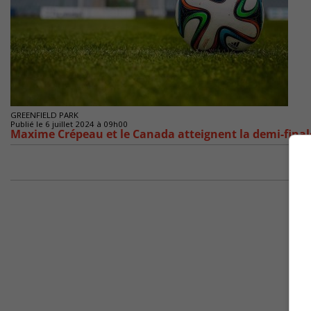
GREENFIELD PARK
Publié le 6 juillet 2024 à 09h00
Maxime Crépeau et le Canada atteignent la demi-final