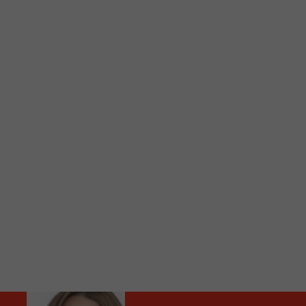
C
Vous avez envie d’écouter le FM 103,3 ou notre nouv
Ajoutez un signet FM 103,3 sur votre écran d’accueil
Voici la procédure ;)
À partir de votre téléphone, allez sur le site inte
Ensuite cliquez sur l’icône situé au bas de votre éc
(celui qui représente un carré incluant une flèche d
Cliquez maintenant sur l’option Ajouter sur l’écran
Faites Enregistrer en haut à droite.
Et voilà! Toutes les infos et l’écoute de votre radio loca
Audio