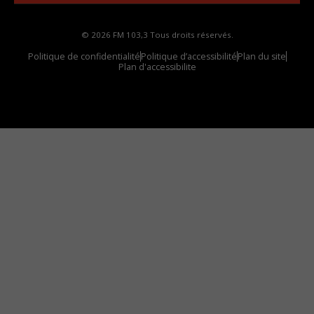
© 2026 FM 103,3 Tous droits réservés.
Politique de confidentialité
Politique d’accessibilité
Plan du site
Plan d'accessibilite
Comment installer notre vignette sur votre
appareil mobile