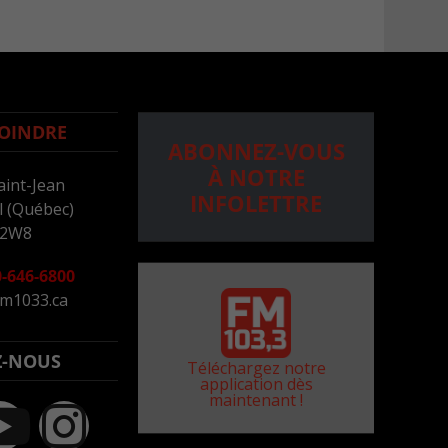
OINDRE
ABONNEZ-VOUS
À NOTRE
aint-Jean
INFOLETTRE
 (Québec)
 2W8
-646-6800
m1033.ca
Z-NOUS
Téléchargez notre
application dès
maintenant !