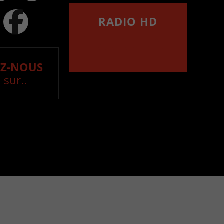
RADIO HD
••••••••••••••••••
Comment synthoniser la
fréquence HD dans
votre voiture
Z-NOUS
 sur..