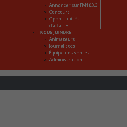
Annoncer sur FM103,3
Concours
Opportunités
d’affaires
NOUS JOINDRE
Animateurs
Journalistes
Équipe des ventes
Administration