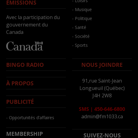
- Loisirs
ÉMISSIONS
- Musique
Avec la participation du
- Politique
gouvernement du
- Santé
Canada
- Société
- Sports
BINGO RADIO
NOUS JOINDRE
91,rue Saint-Jean
À PROPOS
Longueuil (Québec)
J4H 2W8
PUBLICITÉ
SMS
|
450-646-6800
admin@fm1033.ca
- Opportunités d’affaires
MEMBERSHIP
SUIVEZ-NOUS