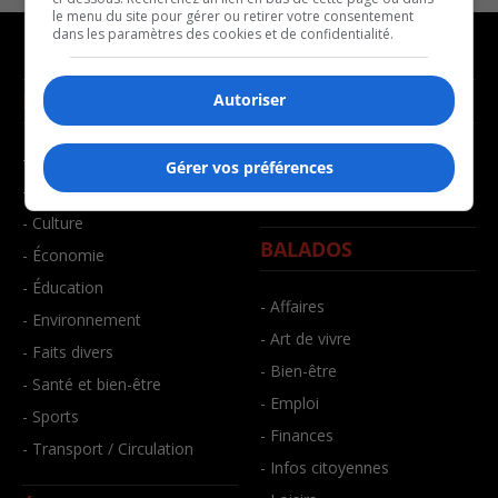
le menu du site pour gérer ou retirer votre consentement
dans les paramètres des cookies et de confidentialité.
NOUVELLES
MUSIQUE
Autoriser
- Affaires municipales
- Décompte franco
Gérer vos préférences
- Communauté / Social
- Joué récemment
- Culture
BALADOS
- Économie
- Éducation
- Affaires
- Environnement
- Art de vivre
- Faits divers
- Bien-être
- Santé et bien-être
- Emploi
- Sports
- Finances
- Transport / Circulation
- Infos citoyennes