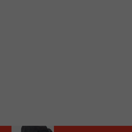
C
Vous avez envie d’écouter le FM 103,3 ou notre nouv
Ajoutez un signet FM 103,3 sur votre écran d’accueil
Voici la procédure ;)
À partir de votre téléphone, allez sur le site inte
Ensuite cliquez sur l’icône situé au bas de votre éc
(celui qui représente un carré incluant une flèche d
Cliquez maintenant sur l’option Ajouter sur l’écran
Faites Enregistrer en haut à droite.
Et voilà! Toutes les infos et l’écoute de votre radio loca
Audio