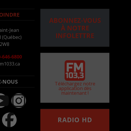
OINDRE
ABONNEZ-VOUS
À NOTRE
aint-Jean
INFOLETTRE
 (Québec)
 2W8
-646-6800
m1033.ca
Z-NOUS
Téléchargez notre
application dès
maintenant !
RADIO HD
••••••••••••••••••
Comment synthoniser la