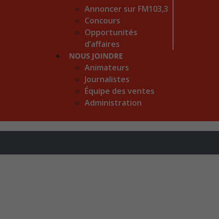
Annoncer sur FM103,3
Concours
Opportunités
d’affaires
NOUS JOINDRE
Animateurs
Journalistes
Équipe des ventes
Administration