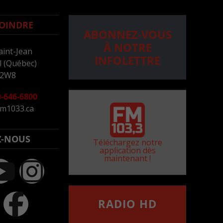
OINDRE
ABONNEZ-VOUS
À NOTRE
aint-Jean
INFOLETTRE
 (Québec)
 2W8
-646-6800
m1033.ca
Z-NOUS
Téléchargez notre
application dès
maintenant !
RADIO HD
••••••••••••••••••
Comment synthoniser la