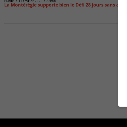
Publié le 17 février 2020 à 22h00
La Montérégie supporte bien le Défi 28 jours sans alco