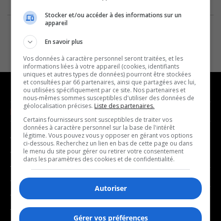
Stocker et/ou accéder à des informations sur un
appareil
En savoir plus
Vos données à caractère personnel seront traitées, et les
informations liées à votre appareil (cookies, identifiants
uniques et autres types de données) pourront être stockées
et consultées par 66 partenaires, ainsi que partagées avec lui,
ou utilisées spécifiquement par ce site. Nos partenaires et
nous-mêmes sommes susceptibles d'utiliser des données de
géolocalisation précises.
Liste des partenaires.
NOUVELLES
MUSIQUE
Certains fournisseurs sont susceptibles de traiter vos
données à caractère personnel sur la base de l'intérêt
légitime. Vous pouvez vous y opposer en gérant vos options
- Affaires municipales
- Décompte franco
ci-dessous. Recherchez un lien en bas de cette page ou dans
- Communauté / Social
- Joué récemment
le menu du site pour gérer ou retirer votre consentement
dans les paramètres des cookies et de confidentialité.
- Culture
BALADOS
- Économie
Autoriser
- Éducation
- Affaires
- Environnement
- Art de vivre
Gérer vos préférences