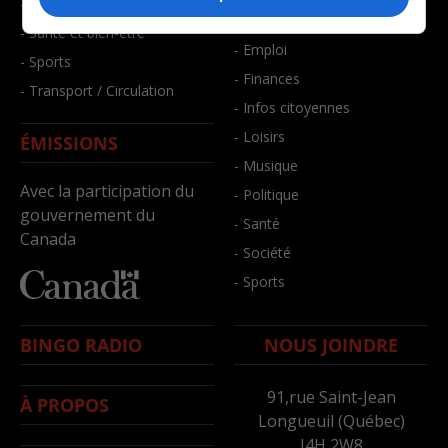
- Faits divers
- Bien-être
- Santé et bien-être
- Emploi
- Sports
- Finances
- Transport / Circulation
- Infos citoyennes
- Loisirs
ÉMISSIONS
- Musique
Avec la participation du
- Politique
gouvernement du
- Santé
Canada
- Société
- Sports
BINGO RADIO
NOUS JOINDRE
91,rue Saint-Jean
À PROPOS
Longueuil (Québec)
J4H 2W8