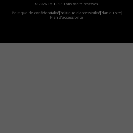
© 2026 FM 103,3 Tous droits réservés.
Politique de confidentialité
Politique d’accessibilité
Plan du site
Plan d'accessibilite
Comment installer notre vignette sur votre
appareil mobile