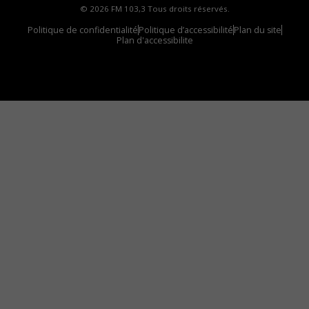
© 2026 FM 103,3 Tous droits réservés.
Politique de confidentialité
Politique d’accessibilité
Plan du site
Plan d'accessibilite
Comment installer notre vignette sur votre
appareil mobile