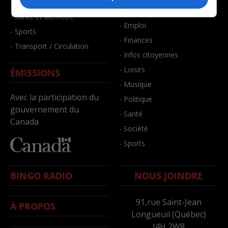
- Faits divers
- Bien-être
- Santé et bien-être
- Emploi
- Sports
- Finances
- Transport / Circulation
- Infos citoyennes
- Loisirs
ÉMISSIONS
- Musique
Avec la participation du
- Politique
gouvernement du
- Santé
Canada
- Société
- Sports
BINGO RADIO
NOUS JOINDRE
91,rue Saint-Jean
À PROPOS
Longueuil (Québec)
J4H 2W8