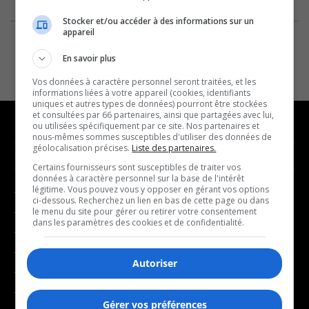
Stocker et/ou accéder à des informations sur un
appareil
En savoir plus
Vos données à caractère personnel seront traitées, et les
informations liées à votre appareil (cookies, identifiants
uniques et autres types de données) pourront être stockées
et consultées par 66 partenaires, ainsi que partagées avec lui,
ou utilisées spécifiquement par ce site. Nos partenaires et
nous-mêmes sommes susceptibles d'utiliser des données de
géolocalisation précises.
Liste des partenaires.
NOUVELLES
MUSIQUE
Certains fournisseurs sont susceptibles de traiter vos
données à caractère personnel sur la base de l'intérêt
légitime. Vous pouvez vous y opposer en gérant vos options
- Affaires municipales
- Décompte franco
ci-dessous. Recherchez un lien en bas de cette page ou dans
- Communauté / Social
- Joué récemment
le menu du site pour gérer ou retirer votre consentement
dans les paramètres des cookies et de confidentialité.
- Culture
BALADOS
- Économie
Autoriser
- Éducation
- Affaires
- Environnement
- Art de vivre
Gérer vos préférences