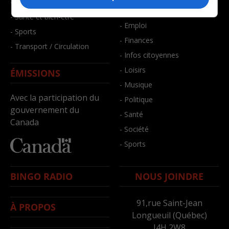
- Faits divers
- Bien-être
- Santé et bien-être
- Emploi
- Sports
- Finances
- Transport / Circulation
- Infos citoyennes
- Loisirs
ÉMISSIONS
- Musique
Avec la participation du
- Politique
gouvernement du
- Santé
Canada
- Société
- Sports
BINGO RADIO
NOUS JOINDRE
91,rue Saint-Jean
À PROPOS
Longueuil (Québec)
J4H 2W8