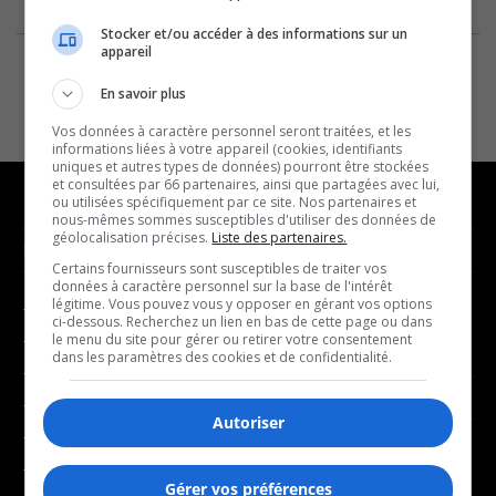
Stocker et/ou accéder à des informations sur un
appareil
En savoir plus
Vos données à caractère personnel seront traitées, et les
informations liées à votre appareil (cookies, identifiants
uniques et autres types de données) pourront être stockées
et consultées par 66 partenaires, ainsi que partagées avec lui,
ou utilisées spécifiquement par ce site. Nos partenaires et
nous-mêmes sommes susceptibles d'utiliser des données de
géolocalisation précises.
Liste des partenaires.
NOUVELLES
MUSIQUE
Certains fournisseurs sont susceptibles de traiter vos
données à caractère personnel sur la base de l'intérêt
légitime. Vous pouvez vous y opposer en gérant vos options
- Affaires municipales
- Décompte franco
ci-dessous. Recherchez un lien en bas de cette page ou dans
- Communauté / Social
- Joué récemment
le menu du site pour gérer ou retirer votre consentement
dans les paramètres des cookies et de confidentialité.
- Culture
BALADOS
- Économie
Autoriser
- Éducation
- Affaires
- Environnement
- Art de vivre
Gérer vos préférences