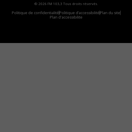
© 2026 FM 103,3 Tous droits réservés.
Politique de confidentialité
Politique d’accessibilité
Plan du site
Plan d'accessibilite
Comment installer notre vignette sur votre
appareil mobile