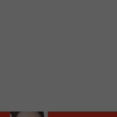
C
Vous avez envie d’écouter le FM 103,3 ou notre nouv
Ajoutez un signet FM 103,3 sur votre écran d’accueil
Voici la procédure ;)
À partir de votre téléphone, allez sur le site inte
Ensuite cliquez sur l’icône situé au bas de votre éc
(celui qui représente un carré incluant une flèche d
Cliquez maintenant sur l’option Ajouter sur l’écran
Faites Enregistrer en haut à droite.
Et voilà! Toutes les infos et l’écoute de votre radio loca
Audio