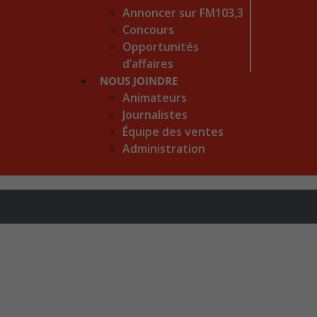
Annoncer sur FM103,3
Concours
Opportunités
d’affaires
NOUS JOINDRE
Animateurs
Journalistes
Équipe des ventes
Administration