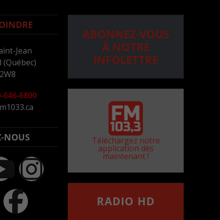
OINDRE
ABONNEZ-VOUS
À NOTRE
aint-Jean
INFOLETTRE
 (Québec)
 2W8
-646-6800
m1033.ca
Z-NOUS
Téléchargez notre
application dès
maintenant !
RADIO HD
••••••••••••••••••
Comment synthoniser la